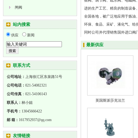
衡阀、调节阀、疏水阀、电磁阀
闸阀
进的生产工艺、精良的制造设备
全国各地，被广泛地应用于炼油
蝶阀
站内搜索
环保、食品、采矿、液化气、给
截止阀
同时公司并代理销售国外进口阀门
供应
新闻
止回阀
国spiraxsarco（斯派莎克），
最新供应
VENN（阀天）、日本HITACH
日本KTM（北村）阀门等品牌。
在竞争日益激烈的全球化市场中
联系方式
先、用户至上、精益求精、努力开
公司地址：
上海徐汇区东泉路51号
善、勤奋、进取”的企业文化理
公司电话：
021-54082321
效益的经营方针，打造品牌、做
公司传真
：
021-54106143
位。上海正封阀门有限公司愿真
英国斯派莎克法兰
联系人：
林小姐
作、携手共进、共谱凯歌。 [
详细
手机号：
13045666422
邮 箱：
1617952937@qq.com
友情链接